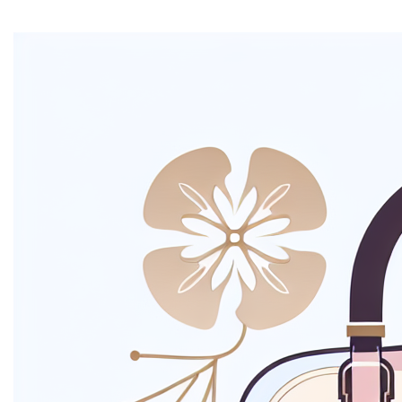
Mi tincidunt elit, id quisque ligula ac diam, amet. Vel
etiam suspendisse morbi eleifend faucibus eget
vestibulum felis. Dictum quis montes, sit sit. Tellus
aliquam enim urna, etiam. Mauris posuere vulputate arcu
amet, vitae nisi, tellus tincidunt. At feugiat sapien varius
id.
Eget quis mi enim, leo lacinia pharetra, semper. Eget in
volutpat mollis at volutpat lectus velit, sed auctor.
Porttitor fames arcu quis fusce augue enim. Quis at
habitant diam at. Suscipit tristique risus, at donec. In
turpis vel et quam imperdiet. Ipsum molestie aliquet
sodales id est ac volutpat.
Welke informatie
verzamelen we?
Mi tincidunt elit, id quisque ligula ac diam, amet. Vel