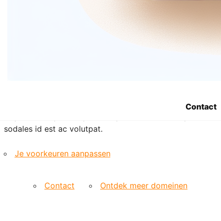
etiam suspendisse morbi eleifend faucibus eget
vestibulum felis. Dictum quis montes, sit sit. Tellus
aliquam enim urna, etiam. Mauris posuere vulputate arcu
amet, vitae nisi, tellus tincidunt. At feugiat sapien varius
id.
Eget quis mi enim, leo lacinia pharetra, semper. Eget in
volutpat mollis at volutpat lectus velit, sed auctor.
Porttitor fames arcu quis fusce augue enim. Quis at
habitant diam at. Suscipit tristique risus, at donec. In
Contact
turpis vel et quam imperdiet. Ipsum molestie aliquet
sodales id est ac volutpat.
Je voorkeuren aanpassen
Contact
Ontdek meer domeinen