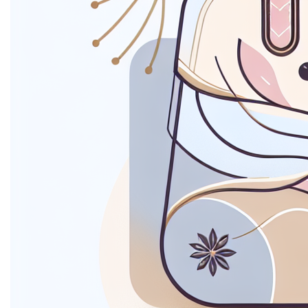
etiam suspendisse morbi eleifend faucibus eget
vestibulum felis. Dictum quis montes, sit sit. Tellus
aliquam enim urna, etiam. Mauris posuere vulputate arcu
amet, vitae nisi, tellus tincidunt. At feugiat sapien varius
id.
Eget quis mi enim, leo lacinia pharetra, semper. Eget in
volutpat mollis at volutpat lectus velit, sed auctor.
Porttitor fames arcu quis fusce augue enim. Quis at
habitant diam at. Suscipit tristique risus, at donec. In
turpis vel et quam imperdiet. Ipsum molestie aliquet
sodales id est ac volutpat.
Welke informatie
verzamelen we?
Mi tincidunt elit, id quisque ligula ac diam, amet. Vel